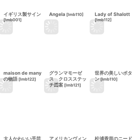
イギリス製サイン
Angela
Lady of Shalott
[
lmb110
]
[
lmb001
]
[
lmb112
]
maison de many
グランマモーゼ
世界の美しいボタ
の物語
ス クロスステッ
ン
[
lmb122
]
[
lmb110
]
チ図案
[
lmb121
]
大人かわいい手芸
アメリカンヴィン
松浦香苗のニード