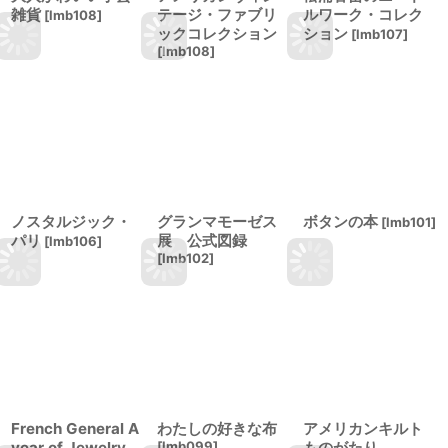
雑貨
テージ・ファブリ
ルワーク・コレク
[
lmb108
]
ックコレクション
ション
[
lmb107
]
[
lmb108
]
ノスタルジック・
グランマモーゼス
ボタンの本
[
lmb101
]
パリ
展 公式図録
[
lmb106
]
[
lmb102
]
French General A
わたしの好きな布
アメリカンキルト
year of Jewelry
[
lmb099
]
ものがたり