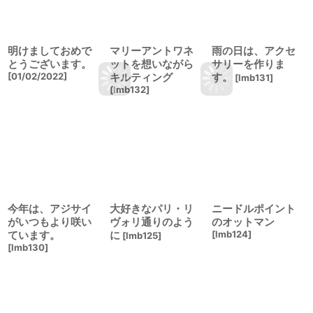
明けましておめで
マリーアントワネ
雨の日は、アクセ
とうございます。
ットを想いながら
サリーを作りま
[
01/02/2022
]
キルティング
す。
[
lmb131
]
[
lmb132
]
今年は、アジサイ
大好きなパリ・リ
ニードルポイント
がいつもより咲い
ヴォリ通りのよう
のオットマン
ています。
に
[
lmb124
]
[
lmb125
]
[
lmb130
]