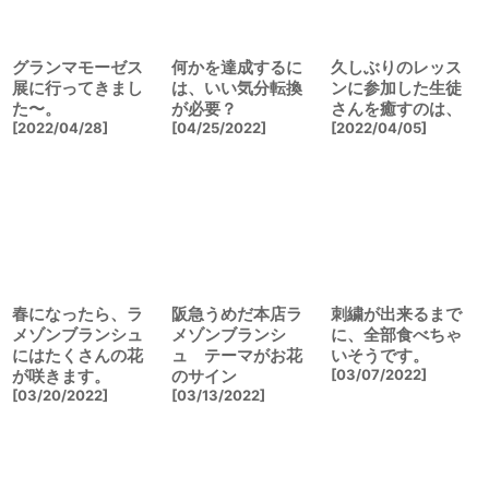
グランマモーゼス
何かを達成するに
久しぶりのレッス
展に行ってきまし
は、いい気分転換
ンに参加した生徒
た〜。
が必要？
さんを癒すのは、
[
2022/04/28
]
[
04/25/2022
]
[
2022/04/05
]
春になったら、ラ
阪急うめだ本店ラ
刺繍が出来るまで
メゾンブランシュ
メゾンブランシ
に、全部食べちゃ
にはたくさんの花
ュ テーマがお花
いそうです。
が咲きます。
のサイン
[
03/07/2022
]
[
03/20/2022
]
[
03/13/2022
]