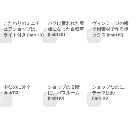
こだわりのミニチ
バラに覆われた看
ヴィンテージの帽
ュアショップは、
板になった自転車
子用素材で作るボ
ライト付き
[
lmb120
]
ックス
[
lmb118
]
[
lmb115
]
中なのに外？
ショップの２階
ショップなのに、
[
lmb112
]
に、バスルーム
テーマは船
[
lmb110
]
[
lmb109
]