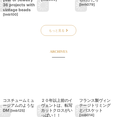
36 projects with
[
lmb079
]
vintage beads
[
lmb100
]
もっと見る
ARCHIVES
コスチュームミュ
２０年以上前のイ
フランス製ヴィン
ージアムのような
ヴェントは、転写
テージトリミング
DM
カットクロスがい
とバスケット
[
lmb125
]
っぱい！！
[
lmb014
]