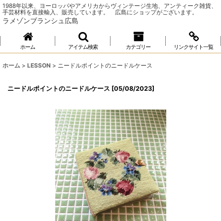
1988年以来、ヨーロッパやアメリカからヴィンテージ生地、アンティーク雑貨、
手芸材料を直接輸入、販売しています。 広島にショップがございます。
ラメゾンブランシュ広島
ホーム
アイテム検索
カテゴリー
リンクサイト一覧
ホーム
>
LESSON
>
ニードルポイントのニードルケース
ニードルポイントのニードルケース
[
05/08/2023
]