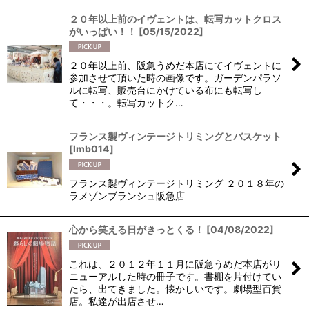
２０年以上前のイヴェントは、転写カットクロス
がいっぱい！！
[
05/15/2022
]
２０年以上前、阪急うめだ本店にてイヴェントに
参加させて頂いた時の画像です。ガーデンパラソ
ルに転写、販売台にかけている布にも転写し
て・・・。転写カットク…
フランス製ヴィンテージトリミングとバスケット
[
lmb014
]
フランス製ヴィンテージトリミング ２０１８年の
ラメゾンブランシュ阪急店
心から笑える日がきっとくる！
[
04/08/2022
]
これは、２０１２年１１月に阪急うめだ本店がリ
ニューアルした時の冊子です。書棚を片付けてい
たら、出てきました。懐かしいです。劇場型百貨
店。私達が出店させ…