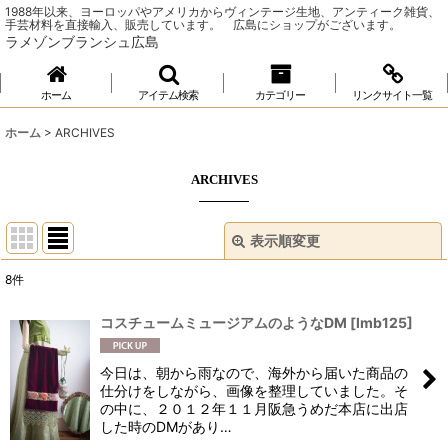
1988年以来、ヨーロッパやアメリカからヴィンテージ生地、アンティーク雑貨、
手芸材料を直接輸入、販売しています。 広島にショップがございます。
ラメゾンブランシュ広島
ホーム
アイテム検索
カテゴリー
リンクサイト一覧
ホーム
>
ARCHIVES
ARCHIVES
表示順変更
閉じる
8
件
表示数
:
コスチュームミュージアムのようなDM
[
lmb125
]
並び順
:
今日は、朝から雨なので、海外から届いた商品の
仕分けをしながら、画像を整理していました。そ
絞り込む
の中に、２０１２年１１月阪急うめだ本店に出店
した時のDMがあり…