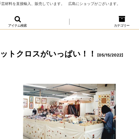
、手芸材料を直接輸入、販売しています。 広島にショップがございます。
アイテム検索
カテゴリー
！
カットクロスがいっぱい！！
[
05/15/2022
]