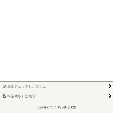
パッチワーク
ビーズワーク
ニードルポイント
ホワイトワーク
カルトナージュ
刺繍
レッドワーク
ブティ
最近チェックしたコラム
アートフラワー
特定商取引法表示
yumiko-y
copyright in 1988-2026
miki-m