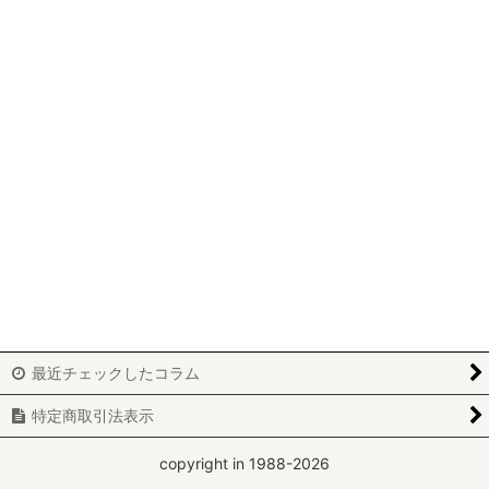
パッチワーク
ビーズワーク
ニードルポイント
ホワイトワーク
カルトナージュ
刺繍
レッドワーク
ブティ
最近チェックしたコラム
アートフラワー
特定商取引法表示
yumiko-y
copyright in 1988-2026
miki-m