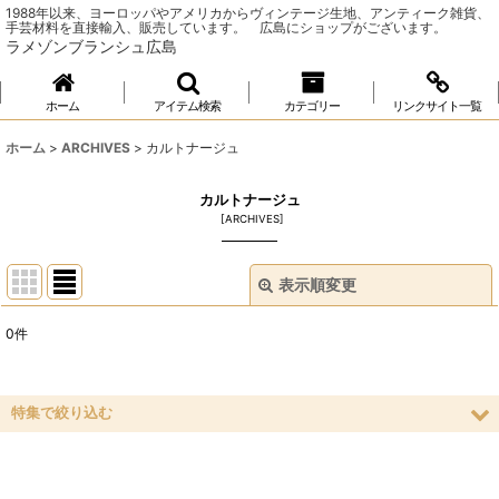
1988年以来、ヨーロッパやアメリカからヴィンテージ生地、アンティーク雑貨、
手芸材料を直接輸入、販売しています。 広島にショップがございます。
ラメゾンブランシュ広島
ホーム
アイテム検索
カテゴリー
リンクサイト一覧
ホーム
>
ARCHIVES
>
カルトナージュ
カルトナージュ
[
ARCHIVES
]
表示順変更
閉じる
0
件
表示数
:
並び順
:
特集で絞り込む
ソーイング
絞り込む