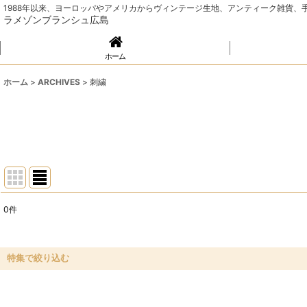
1988年以来、ヨーロッパやアメリカからヴィンテージ生地、アンティーク雑貨
ラメゾンブランシュ広島
ホーム
ホーム
>
ARCHIVES
>
刺繍
0
件
表示数
:
並び順
:
特集で絞り込む
ソーイング