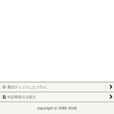
パッチワーク
ビーズワーク
ニードルポイント
ホワイトワーク
カルトナージュ
刺繍
レッドワーク
ブティ
最近チェックしたコラム
アートフラワー
特定商取引法表示
yumiko-y
copyright in 1988-2026
miki-m