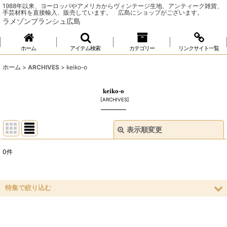
1988年以来、ヨーロッパやアメリカからヴィンテージ生地、アンティーク雑貨、
手芸材料を直接輸入、販売しています。 広島にショップがございます。
ラメゾンブランシュ広島
ホーム
アイテム検索
カテゴリー
リンクサイト一覧
ホーム
>
ARCHIVES
>
keiko-o
keiko-o
[
ARCHIVES
]
表示順変更
閉じる
0
件
表示数
:
並び順
:
特集で絞り込む
ソーイング
絞り込む