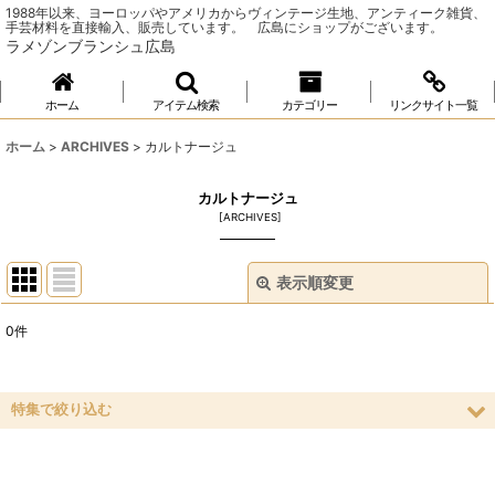
1988年以来、ヨーロッパやアメリカからヴィンテージ生地、アンティーク雑貨、
手芸材料を直接輸入、販売しています。 広島にショップがございます。
ラメゾンブランシュ広島
ホーム
アイテム検索
カテゴリー
リンクサイト一覧
ホーム
>
ARCHIVES
>
カルトナージュ
カルトナージュ
[
ARCHIVES
]
表示順変更
閉じる
0
件
表示数
:
並び順
:
特集で絞り込む
ソーイング
絞り込む