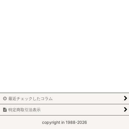
パッチワーク
ビーズワーク
ニードルポイント
ホワイトワーク
カルトナージュ
刺繍
レッドワーク
ブティ
最近チェックしたコラム
アートフラワー
特定商取引法表示
yumiko-y
copyright in 1988-2026
miki-m