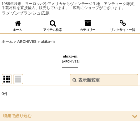
1988年以来、ヨーロッパやアメリカからヴィンテージ生地、アンティーク雑貨、
手芸材料を直接輸入、販売しています。 広島にショップがございます。
ラメゾンブランシュ広島
ホーム
アイテム検索
カテゴリー
リンクサイト一覧
ホーム
>
ARCHIVES
>
akiko-m
akiko-m
[
ARCHIVES
]
表示順変更
閉じる
0
件
表示数
:
並び順
:
特集で絞り込む
ソーイング
絞り込む