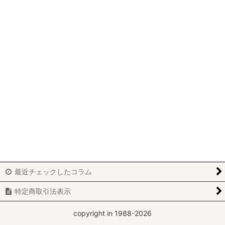
パッチワーク
ビーズワーク
ニードルポイント
ホワイトワーク
カルトナージュ
刺繍
レッドワーク
ブティ
最近チェックしたコラム
アートフラワー
特定商取引法表示
yumiko-y
copyright in 1988-2026
miki-m