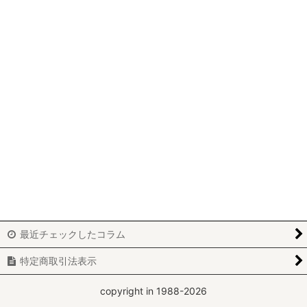
パッチワーク
ビーズワーク
ニードルポイント
ホワイトワーク
カルトナージュ
刺繍
レッドワーク
ブティ
最近チェックしたコラム
アートフラワー
特定商取引法表示
yumiko-y
copyright in 1988-2026
miki-m