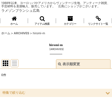
1988年以来、ヨーロッパやアメリカからヴィンテージ生地、アンティーク雑貨、
手芸材料を直接輸入、販売しています。 広島にショップがございます。
ラメゾンブランシュ広島
ホーム
アイテム検索
カテゴリー
リンクサイト一覧
ホーム
>
ARCHIVES
>
hiromi-m
hiromi-m
[
ARCHIVES
]
表示順変更
閉じる
0
件
表示数
:
並び順
:
特集で絞り込む
ソーイング
絞り込む