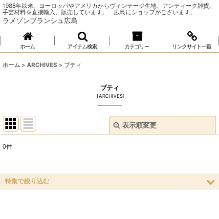
1988年以来、ヨーロッパやアメリカからヴィンテージ生地、アンティーク雑貨、
手芸材料を直接輸入、販売しています。 広島にショップがございます。
ラメゾンブランシュ広島
ホーム
アイテム検索
カテゴリー
リンクサイト一覧
ホーム
>
ARCHIVES
>
ブティ
ブティ
[
ARCHIVES
]
表示順変更
閉じる
0
件
表示数
:
並び順
:
特集で絞り込む
ソーイング
絞り込む