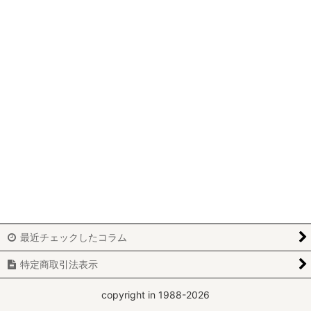
パッチワーク
ビーズワーク
ニードルポイント
ホワイトワーク
カルトナージュ
刺繍
レッドワーク
ブティ
最近チェックしたコラム
アートフラワー
特定商取引法表示
yumiko-y
copyright in 1988-2026
miki-m