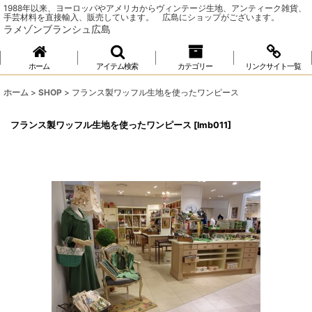
1988年以来、ヨーロッパやアメリカからヴィンテージ生地、アンティーク雑貨、
手芸材料を直接輸入、販売しています。 広島にショップがございます。
ラメゾンブランシュ広島
ホーム
アイテム検索
カテゴリー
リンクサイト一覧
ホーム
>
SHOP
>
フランス製ワッフル生地を使ったワンピース
フランス製ワッフル生地を使ったワンピース
[
lmb011
]