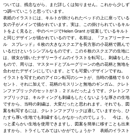
ついては、残念ながら、まだ詳しくは知りません。これから少しず
つ調べていこうと思っています。
表紙のイラストには、キルトが掛けられたベッドの上に座っている
女の子がメインで描かれています。実は、この掛けられているキル
トをよく見ると、中のページでHelen Grant が提案しているキルト
と同じデザインが描かれているのです。名前は、『フェアリーテー
ル スプレッド』６枚の大きなスクエアを長方形の小花柄で囲んで
いるだけというシンプルなものです。この６枚のスクエアの生地に
は、彼女が描いたナザリーライムのイラストを転写し、刺繍をした
もので、周りは、マスタードとブルーグリーンの色の花柄と無地を
合わせたデザインにしています。とても可愛いデザインですね。
イラストを写すためのアイロン転写のシートが、当時の価格で５０
セント、それに加えて、花柄のモスリンと無地のギンガム、クレト
ンファブリックのセットが３．２ドルだったようです。クレトンフ
ァブリックは、キルティングも刺繍もしたくないような厚さの生地
ですから、当時の刺繍は、大変だったと思われます。それでも、図
案を転写するには、クレトンファブリックは適していますから、ひ
たすら厚い生地でも刺繍するしかなかったのでしょう。 今は、も
っと柔らかい生地を使用できますし、図案を簡単に移すことも出来
ますから、トライしてみてはいかがでしょうか？ 表紙のイラスト