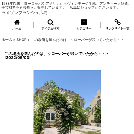
1988年以来、ヨーロッパやアメリカからヴィンテージ生地、アンティーク雑貨、
手芸材料を直接輸入、販売しています。 広島にショップがございます。
ラメゾンブランシュ広島
ホーム
アイテム検索
カテゴリー
リンクサイト一覧
ホーム
>
SHOP
>
この場所を選んだのは、クローバーが咲いていたから・・・
この場所を選んだのは、クローバーが咲いていたから・・・
[
2022/05/03
]