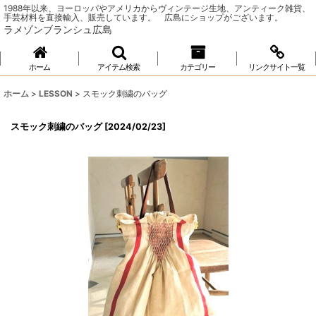
1988年以来、ヨーロッパやアメリカからヴィンテージ生地、アンティーク雑貨、
手芸材料を直接輸入、販売しています。 広島にショップがございます。
ラメゾンブランシュ広島
ホーム
アイテム検索
カテゴリー
リンクサイト一覧
ホーム
>
LESSON
>
スモック刺繍のバッグ
スモック刺繍のバッグ
[
2024/02/23
]