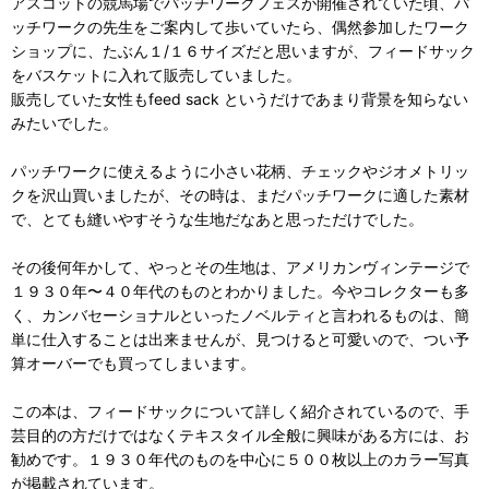
アスコットの競馬場でパッチワークフェスが開催されていた頃、パ
ッチワークの先生をご案内して歩いていたら、偶然参加したワーク
ショップに、たぶん１/１６サイズだと思いますが、フィードサック
をバスケットに入れて販売していました。
販売していた女性もfeed sack というだけであまり背景を知らない
みたいでした。
パッチワークに使えるように小さい花柄、チェックやジオメトリッ
クを沢山買いましたが、その時は、まだパッチワークに適した素材
で、とても縫いやすそうな生地だなあと思っただけでした。
その後何年かして、やっとその生地は、アメリカンヴィンテージで
１９３０年〜４０年代のものとわかりました。今やコレクターも多
く、カンバセーショナルといったノベルティと言われるものは、簡
単に仕入することは出来ませんが、見つけると可愛いので、つい予
算オーバーでも買ってしまいます。
この本は、フィードサックについて詳しく紹介されているので、手
芸目的の方だけではなくテキスタイル全般に興味がある方には、お
勧めです。１９３０年代のものを中心に５００枚以上のカラー写真
が掲載されています。