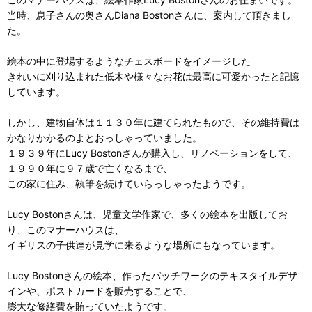
当時、息子さんの奥さんDiana Bostonさんに、案内して頂きまし
た。
絵本の中に登場するようなチェスボードをイメージした
きれいに刈り込まれた低木や様々なお花は最高に可愛かったと記憶
しています。
しかし、建物自体は１１３０年に建てられたもので、その維持費は
かなりかかるのよとおっしゃっていました。
１９３９年にLucy Bostonさんが購入し、リノベーションをして、
１９９０年に９７歳で亡くなるまで、
この家に住み、執筆を続けていらっしゃったようです。
Lucy Bostonさんは、児童文学作家で、多くの絵本を出版してお
り、このマナーハウスは、
イギリスの子供達が見学に来るような場所にもなっています。
Lucy Bostonさんの絵本、作ったパッチワークのテキスタイルデザ
インや、ポストカードを販売することで、
膨大な修繕費を賄っていたようです。