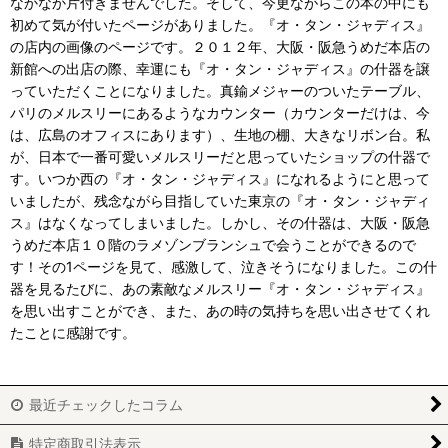
なかなか片付きませんでした。そして、今更ながらこの本の中にも
初めて気が付いたページがありました。『オ・タン・ジャディス』
の店内の画像のページです。２０１２年、大阪・阪急うめだ本店の
新館への出店の際、幸運にも『オ・タン・ジャディス』の什器を譲
っていただくことになりました。真鍮メジャーのついたテーブル、
パリのメルスリーにあるようなカウンター（カウンターだけは、今
は、広島のオフィスにあります）、生地の棚、大きなリボン台。私
が、日本で一番可愛いメルスリーだと思っていたショップの什器で
す。いつか西の『オ・タン・ジャディス』になれるようにと思って
いましたが、残念ながら目指していた東京の『オ・タン・ジャディ
ス』はなくなってしまいました。しかし、その什器は、大阪・阪急
うめだ本店１０階のラメゾンブランシュで会うことができるので
す！その1ページを見て、感激して、泣きそうになりました。この什
器を見るたびに、あの素敵なメルスリー『オ・タン・ジャディス』
を思い出すことができ、また、あの時の気持ちを思い出させてくれ
たことに感謝です。
最近チェックしたコラム
特定商取引法表示