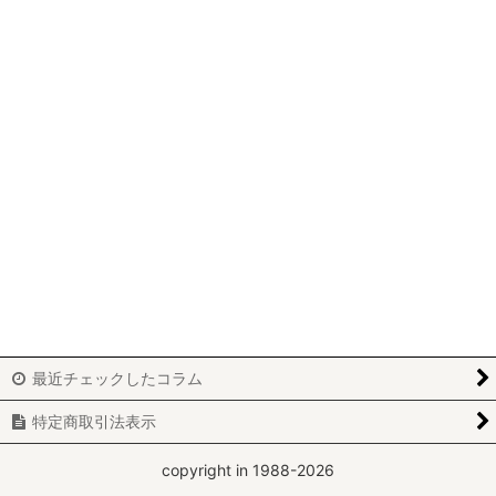
パッチワーク
ビーズワーク
ニードルポイント
ホワイトワーク
カルトナージュ
刺繍
レッドワーク
ブティ
最近チェックしたコラム
アートフラワー
特定商取引法表示
yumiko-y
copyright in 1988-2026
miki-m