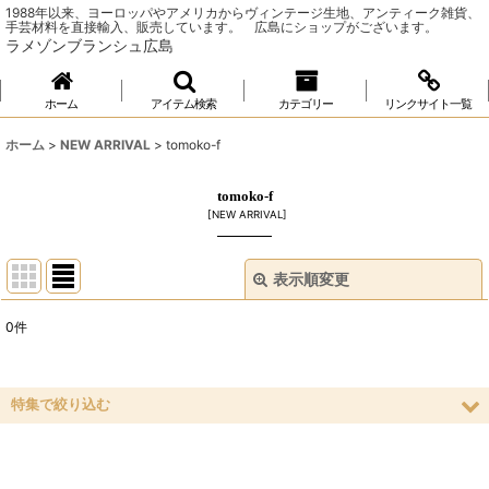
1988年以来、ヨーロッパやアメリカからヴィンテージ生地、アンティーク雑貨、
手芸材料を直接輸入、販売しています。 広島にショップがございます。
ラメゾンブランシュ広島
ホーム
アイテム検索
カテゴリー
リンクサイト一覧
ホーム
>
NEW ARRIVAL
>
tomoko-f
tomoko-f
[
NEW ARRIVAL
]
表示順変更
閉じる
0
件
表示数
:
並び順
:
特集で絞り込む
ソーイング
絞り込む