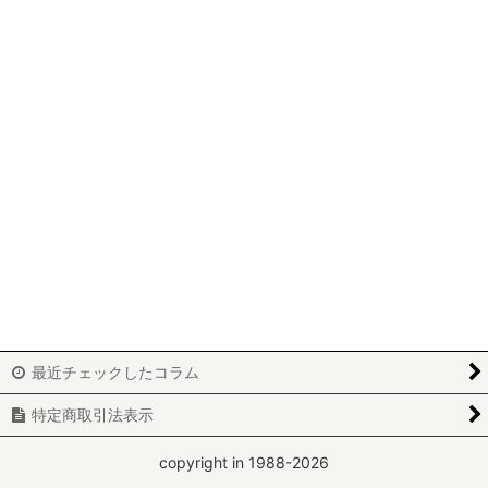
パッチワーク
ビーズワーク
ニードルポイント
ホワイトワーク
カルトナージュ
刺繍
レッドワーク
ブティ
最近チェックしたコラム
アートフラワー
特定商取引法表示
yumiko-y
copyright in 1988-2026
miki-m