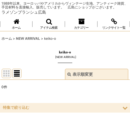
1988年以来、ヨーロッパやアメリカからヴィンテージ生地、アンティーク雑貨、
手芸材料を直接輸入、販売しています。 広島にショップがございます。
ラメゾンブランシュ広島
ホーム
アイテム検索
カテゴリー
リンクサイト一覧
ホーム
>
NEW ARRIVAL
>
keiko-o
keiko-o
[
NEW ARRIVAL
]
表示順変更
閉じる
0
件
表示数
:
並び順
:
特集で絞り込む
ソーイング
絞り込む