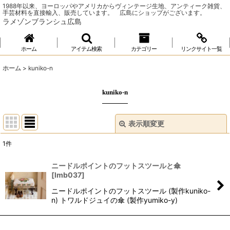
1988年以来、ヨーロッパやアメリカからヴィンテージ生地、アンティーク雑貨、
手芸材料を直接輸入、販売しています。 広島にショップがございます。
ラメゾンブランシュ広島
ホーム
アイテム検索
カテゴリー
リンクサイト一覧
ホーム
>
kuniko-n
kuniko-n
表示順変更
閉じる
1
件
表示数
:
ニードルポイントのフットスツールと傘
[
lmb037
]
並び順
:
ニードルポイントのフットスツール (製作kuniko-
n) トワルドジュイの傘 (製作yumiko-y)
絞り込む