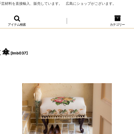
、手芸材料を直接輸入、販売しています。 広島にショップがございます。
アイテム検索
カテゴリー
と傘
[
lmb037
]