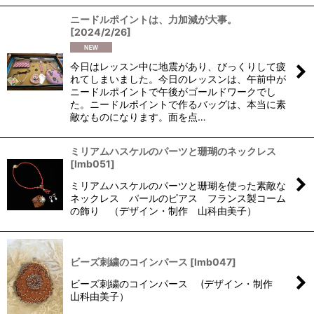
ニードルポイントは、力加減が大事。
[
2024/2/26
]
今日はレッスン中に地震があり、びっくりして疲
れてしまいました。今日のレッスンは、午前中が
ニードルポイントで午後がゴールドワークでし
た。ニードルポイントで作るバッグは、本当に素
敵なものになります。面を点…
ミリアムハスケルのパーツと珊瑚のネックレス
[
lmb051
]
ミリアムハスケルのパーツと珊瑚を使った素敵な
ネックレス パールのピアス フランス製コーム
の飾り （デザイン・制作 山科由美子）
ビーズ刺繍のコインパース
[
lmb047
]
ビーズ刺繍のコインパース (デザイン・制作
山科由美子）