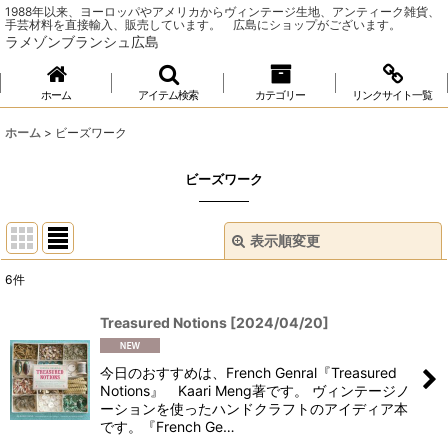
1988年以来、ヨーロッパやアメリカからヴィンテージ生地、アンティーク雑貨、
手芸材料を直接輸入、販売しています。 広島にショップがございます。
ラメゾンブランシュ広島
ホーム
アイテム検索
カテゴリー
リンクサイト一覧
ホーム
>
ビーズワーク
ビーズワーク
表示順変更
閉じる
6
件
表示数
:
Treasured Notions
[
2024/04/20
]
並び順
:
今日のおすすめは、French Genral『Treasured
Notions』 Kaari Meng著です。 ヴィンテージノ
絞り込む
ーションを使ったハンドクラフトのアイディア本
です。『French Ge…