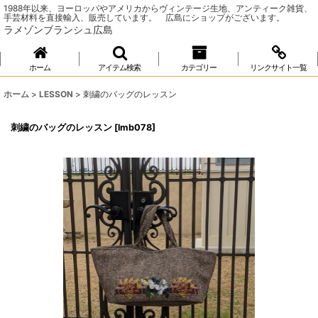
1988年以来、ヨーロッパやアメリカからヴィンテージ生地、アンティーク雑貨、
手芸材料を直接輸入、販売しています。 広島にショップがございます。
ラメゾンブランシュ広島
ホーム
アイテム検索
カテゴリー
リンクサイト一覧
ホーム
>
LESSON
>
刺繍のバッグのレッスン
刺繍のバッグのレッスン
[
lmb078
]