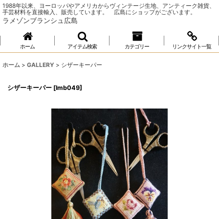
1988年以来、ヨーロッパやアメリカからヴィンテージ生地、アンティーク雑貨、
手芸材料を直接輸入、販売しています。 広島にショップがございます。
ラメゾンブランシュ広島
ホーム
アイテム検索
カテゴリー
リンクサイト一覧
ホーム
>
GALLERY
>
シザーキーパー
シザーキーパー
[
lmb049
]