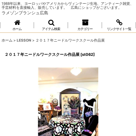
1988年以来、ヨーロッパやアメリカからヴィンテージ生地、アンティーク雑貨、
手芸材料を直接輸入、販売しています。 広島にショップがございます。
ラメゾンブランシュ広島
ホーム
アイテム検索
カテゴリー
リンクサイト一覧
ホーム
>
LESSON
>
２０１７年ニードルワークスクール作品展
２０１７年ニードルワークスクール作品展
[
st062
]