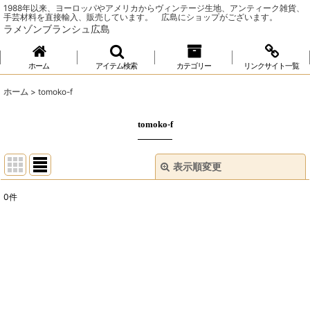
1988年以来、ヨーロッパやアメリカからヴィンテージ生地、アンティーク雑貨、
手芸材料を直接輸入、販売しています。 広島にショップがございます。
ラメゾンブランシュ広島
ホーム
アイテム検索
カテゴリー
リンクサイト一覧
ホーム
>
tomoko-f
tomoko-f
表示順変更
閉じる
0
件
表示数
:
並び順
:
絞り込む