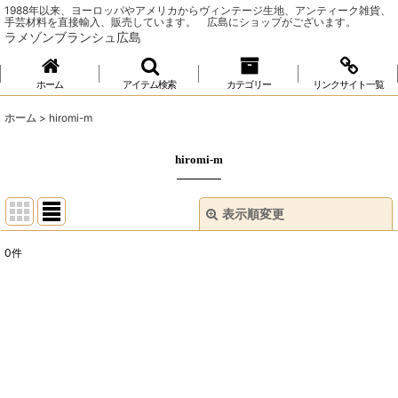
1988年以来、ヨーロッパやアメリカからヴィンテージ生地、アンティーク雑貨、
手芸材料を直接輸入、販売しています。 広島にショップがございます。
ラメゾンブランシュ広島
ホーム
アイテム検索
カテゴリー
リンクサイト一覧
ホーム
>
hiromi-m
hiromi-m
表示順変更
閉じる
0
件
表示数
:
並び順
:
絞り込む