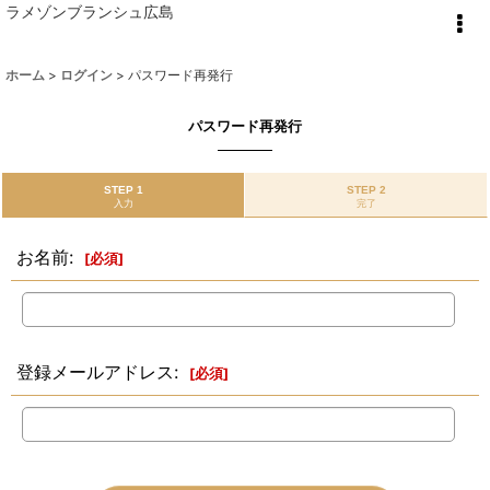
ラメゾンブランシュ広島
ホーム
>
ログイン
>
パスワード再発行
パスワード再発行
STEP 1
STEP 2
入力
完了
お名前
:
[
必須
]
登録メールアドレス
:
[
必須
]